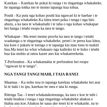
Karekau – Karekau he pokai ki runga i to ringaringa whakaheke,
he tapanga totika mo te momo tapanga kua tohua.
Poutū - Ka puta nga kohao poutū kia ngawari ki te haehae i te
ringaringa whakaheke.Ka kitea tenei poka i runga i nga hiri-
ahuru, a ka taea te whakamahi i te taha o nga kohao whakapae
hei hanga i tetahi roopu ka taea te tango.
Whakapae - Ma tenei momo puwha ka taea te tango i tetahi
waahanga o te ringaringa whakaheke, penei i te peera kua kitea,
kia kore e pakaru te toenga o te tapanga kia mau tonu to tuakiri
hua.Ma tenei ka whai whakaaro nga kaihoko ki te hoko i tetahi
hua kia mohio ai ratou kaore ano kia whakarereketia.
T-Perforation - Ka whakamahia te perforation hei roopu
"ngawari ki te tango".
NGA TANGI TANGI MAHI, I TAIA RANEI
Maamaa – Ka noho noa to tapanga karekau whakaheke hei arai
ki te tiaki i to ipu, karekau he mea e taia ki runga.
Ritenga Taa - I tenei whakatakotoranga, ka taea e koe te tuhi i
tetahi hoahoa i runga i nga ringaringa whakaheke ahakoa e
hiahia ana koe.Ahakoa he uaua ake tenei ki te whakarite, na to