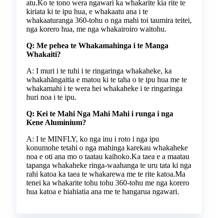
atu.Ko te tono wera ngawari ka whakarite kia rite te
kiriata ki te ipu hua, e whakaatu ana i te
whakaaturanga 360-tohu o nga mahi toi taumira teitei,
nga korero hua, me nga whakairoiro waitohu.
Q: Me pehea te Whakamahinga i te Manga
Whakaiti?
A: I muri i te tuhi i te ringaringa whakaheke, ka
whakahāngaitia e matou ki te taha o te ipu hua me te
whakamahi i te wera hei whakaheke i te ringaringa
huri noa i te ipu.
Q: Kei te Mahi Nga Mahi Mahi i runga i nga
Kene Aluminium?
A: I te MINFLY, ko nga inu i roto i nga ipu
konumohe tetahi o nga mahinga karekau whakaheke
noa e oti ana mo o taatau kaihoko.Ka taea e a maatau
tapanga whakaheke ringa-waahanga te uru tata ki nga
rahi katoa ka taea te whakarewa me te rite katoa.Ma
tenei ka whakarite tohu tohu 360-tohu me nga korero
hua katoa e hiahiatia ana me te hangarua ngawari.