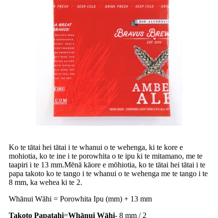
Ko te tātai hei tātai i te whanui o te wehenga, ki te kore e
mohiotia, ko te ine i te porowhita o te ipu ki te mitamano, me te
taapiri i te 13 mm.Mēnā kāore e mōhiotia, ko te tātai hei tātai i te
papa takoto ko te tango i te whanui o te wehenga me te tango i te
8 mm, ka wehea ki te 2.
Whānui Wāhi = Porowhita Ipu (mm) + 13 mm
Takoto Papatahi
=
Whānui Wāhi
- 8 mm / 2