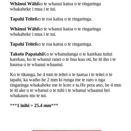
Whānui Wāhi
ko te whanui katoa o te ringaringa
whakaheke i mua i te tui.
Tapahi Teitei
ko te roa katoa o te ringaringa.
Whānui Wāhi
ko te whanui katoa o te ringaringa
whakaheke i mua i te tui.
Tapahi Teitei
ko te roa katoa o te ringaringa.
Takoto Papatahi
Ko te whanuitanga o te karekau tuitui
karekau, ko te whanui ranei o te hua kua oti, he iti iho i te
haurua o te whanui whaanui.
Ko te tikanga, he 4 mm te teitei o te taarua i te teitei o te
tapahi, ka waiho he 2 mm ki runga me te raro o nga
ringaringa whakaheke me te kore e ta.He pera ano, he 4 mm
te iti ake o te whanui o te tuhi i te whanui whaanui hei
whakauru mo te tui.
***
1 inihi = 25.4 mm
***