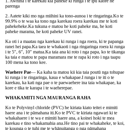
1. Awhina i te karekau kia paheke ki runga i te ipu kaore he
parenga
2. Aatete kiki mo nga miihini ka tono-aunoa i te ringaringa.Ko te
99.9% o te waa ka tono nga karekau roera karekau me te koti
pahekeheke.Ka tukuna e matou he koti paheke ma, he koti
paheke marama, he koti paheke UV ranei.
Ka oti i a maatau nga karekau ki runga i nga roera, ki te papanga
ranei hei papa.Ka taea te whakaoti i nga ringaringa roera ki runga
i te 5″, 6″, 10″ matua.Ka taia ana ki roto i nga papa, ko te tikanga
ka taia e matou te papa maramara me te rapa ki roto i nga taapu
100 mena ka tono kee.
Waehere Pae
— Ka kaha ta matou kii kia taia poutū nga tohupae
ki runga i te ringaringa, kaua e whakapae.I runga i te iti o te
karekau, ka kati nga pae o te paewaehere ina taia whakapae, ka
kore e tika te karapa i te waeherepae.
WHAKAMITI NGA MAURANGA RAHA
Ko te Polyvinyl chloride (PVC) he kiriata kiato teitei e mimiti
haere ana i te pāmahana iti.Ko te PVC te kiriata ngawari ki te
whakahaere i te wa e mimiti haere ana, a koinei hoki te mea
karekau e tino whakamahia ana.He tino pai te whakaheke, te koi,
te kounga o te tuhi me te whānuitanga o nga pāmahana