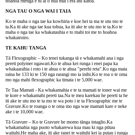
hoahoa ritenga e tu ai o hua mai i era atu katoa.
NGA TAU O NGA WAI I TAIA
Ko te maha o nga tae ka kowhiria e koe hei ta ma te utu mo te
ta.Ka iti ake nga tae kua tohua, ka iti ake te utu mo te ta.Ko te
maha o nga tae ka whakatauhia e to mahi toi me to hoahoa
whakairoiro.
TE KAHU TANGA
Tā Flexographic – Ko tenei tukanga tā e whakamahi ana i nga
pereti polymer ngawari.Ko te ahua kei runga i enei papa ka
whakaarahia i roto i te ahua o te ahua "perehi reta".Ko nga mata
raina he 133 ki te 150 nga rarangi mo ia inihi.Ko te roa o te oma
mo nga mahi flexographic ka timata i te 5,000 wae.
Te Taa Mamati - Ka whakamahia e te ta mamati te toner wai me
te kore e whakamahi pereti taa.Na te mea karekau he pereti ta he
iti ake te utu mo te ta mo te wa poto i te ta Flexographic me te
Gravure.Ko te roanga o te oma mo nga wae mamati kare e neke
ake i te 10,000 wae.
Tā Gravure – Ko te Gravure he momo tānga intaglio.Ka
whakamahia nga puoto whakarewa kua mau ki nga pūtau
waituhi.He maha ake, iti ake ranei te waituhi kei ia putau i runga