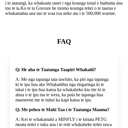
i te atarangi, ka whakaatu ranei i nga kounga tonal e hiahiatia ana
mo te ta.Ko te ta Gravure he momo kounga teitei o te taarua e
whakamahia ana mo te waa roa neke atu i te 500,000 waeine.
FAQ
Q: He aha te Taatanga Taapiri Whakaiti?
A: Me nga tapanga taia tawhito, ka piri nga tapanga
ki te ipu hua ake.Whakaitihia nga ringaringa ki te
takai i te ipu hua katoa ka whakaheke kia rite ki te
ahua o te ipu ma te wera, ka puta he tapanga hua
maeneene me te tuitui ka kapi katoa te ipu.
Q: Me pehea te Mahi Taa i te Taatanga Maama?
A: Kei te whakamahi a MINFLY i te kiriata PETG
moata teitei e tuku ana i te reiti whakaheke teitei rawa