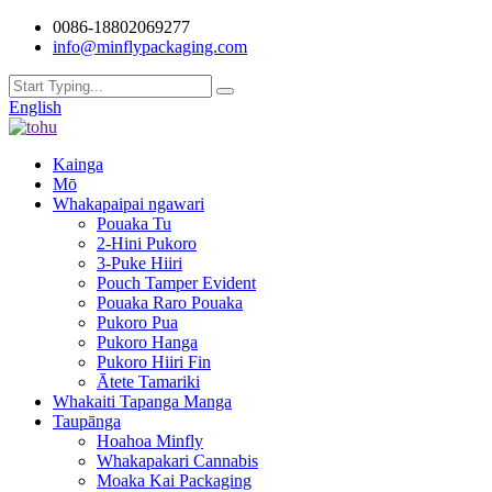
0086-18802069277
info@minflypackaging.com
English
Kainga
Mō
Whakapaipai ngawari
Pouaka Tu
2-Hini Pukoro
3-Puke Hiiri
Pouch Tamper Evident
Pouaka Raro Pouaka
Pukoro Pua
Pukoro Hanga
Pukoro Hiiri Fin
Ātete Tamariki
Whakaiti Tapanga Manga
Taupānga
Hoahoa Minfly
Whakapakari Cannabis
Moaka Kai Packaging