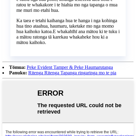
ratou te whakakore i te hiahia mo nga tapanga o mua
me muri mo etahi hua.
Ka taea e tetahi kaihanga hua te hanga i nga kohinga
hua tino ataahua, haumaru, taketake mo nga momo
hua kaihoko katoa.E whakahīhī ana mātou ki te tuku i
a mātou ratonga tā karekau whakaheke hou ki a
mātou kaihoko.
Tōmua:
Peke Evident Tamper & Peke Haumarutanga
Panuku:
Ritenga Ritenga Tapanga ringaringa mo te pia