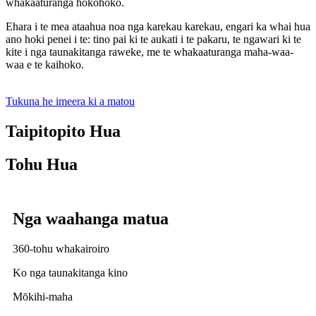
whakaaturanga hokohoko.
Ehara i te mea ataahua noa nga karekau karekau, engari ka whai hua
ano hoki penei i te: tino pai ki te aukati i te pakaru, te ngawari ki te
kite i nga taunakitanga raweke, me te whakaaturanga maha-waa-
waa e te kaihoko.
Tukuna he imeera ki a matou
Taipitopito Hua
Tohu Hua
Nga waahanga matua
360-tohu whakairoiro
Ko nga taunakitanga kino
Mōkihi-maha