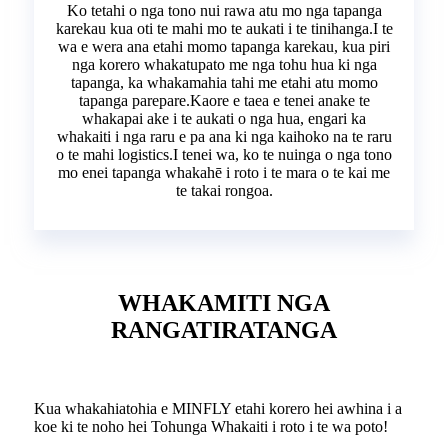
Ko tetahi o nga tono nui rawa atu mo nga tapanga
karekau kua oti te mahi mo te aukati i te tinihanga.I te
wa e wera ana etahi momo tapanga karekau, kua piri
nga korero whakatupato me nga tohu hua ki nga
tapanga, ka whakamahia tahi me etahi atu momo
tapanga parepare.Kaore e taea e tenei anake te
whakapai ake i te aukati o nga hua, engari ka
whakaiti i nga raru e pa ana ki nga kaihoko na te raru
o te mahi logistics.I tenei wa, ko te nuinga o nga tono
mo enei tapanga whakahē i roto i te mara o te kai me
te takai rongoa.
WHAKAMITI NGA
RANGATIRATANGA
Kua whakahiatohia e MINFLY etahi korero hei awhina i a
koe ki te noho hei Tohunga Whakaiti i roto i te wa poto!