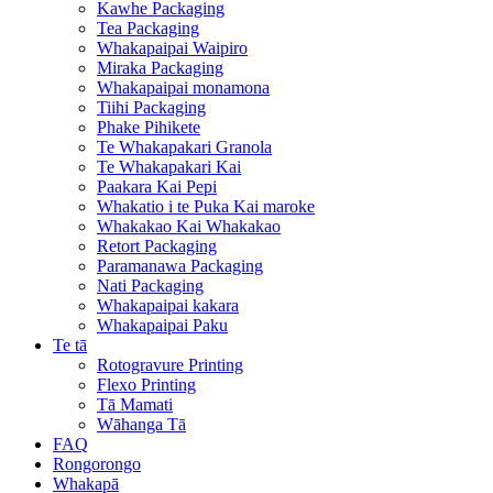
Kawhe Packaging
Tea Packaging
Whakapaipai Waipiro
Miraka Packaging
Whakapaipai monamona
Tiihi Packaging
Phake Pihikete
Te Whakapakari Granola
Te Whakapakari Kai
Paakara Kai Pepi
Whakatio i te Puka Kai maroke
Whakakao Kai Whakakao
Retort Packaging
Paramanawa Packaging
Nati Packaging
Whakapaipai kakara
Whakapaipai Paku
Te tā
Rotogravure Printing
Flexo Printing
Tā Mamati
Wāhanga Tā
FAQ
Rongorongo
Whakapā