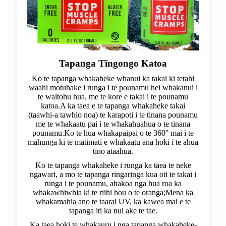
Tapanga Tīngongo Katoa
Ko te tapanga whakaheke whanui ka takai ki tetahi
waahi motuhake i runga i te pounamu hei whakanui i
te waitohu hua, me te kore e takai i te pounamu
katoa.A ka taea e te tapanga whakaheke takai
(taawhi-a tawhio noa) te karapoti i te tinana pounamu
me te whakaatu pai i te whakahuahua o te tinana
pounamu.Ko te hua whakapaipai o te 360° mai i te
mahunga ki te matimati e whakaatu ana hoki i te ahua
tino ataahua.
Ko te tapanga whakaheke i runga ka taea te neke
ngawari, a mo te tapanga ringaringa kua oti te takai i
runga i te pounamu, ahakoa nga hua roa ka
whakawhiwhia ki te riihi hou o te oranga;Mena ka
whakamahia ano te taarai UV, ka kawea mai e te
tapanga iti ka nui ake te tae.
Ka taea hoki te whakauru i nga tapanga whakaheke-