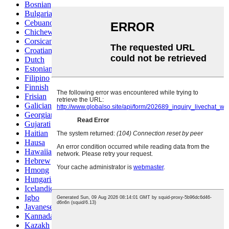
Bosnian
Bulgarian
Cebuano
Chichewa
Corsican
Croatian
Dutch
Estonian
Filipino
Finnish
Frisian
Galician
Georgian
Gujarati
Haitian
Hausa
Hawaiian
Hebrew
Hmong
Hungarian
Icelandic
Igbo
Javanese
Kannada
Kazakh