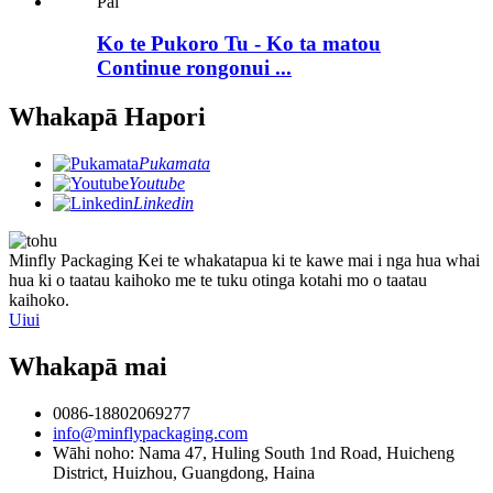
Ko te Pukoro Tu - Ko ta matou
Continue rongonui ...
Whakapā Hapori
Pukamata
Youtube
Linkedin
Minfly Packaging Kei te whakatapua ki te kawe mai i nga hua whai
hua ki o taatau kaihoko me te tuku otinga kotahi mo o taatau
kaihoko.
Uiui
Whakapā mai
0086-18802069277
info@minflypackaging.com
Wāhi noho: Nama 47, Huling South 1nd Road, Huicheng
District, Huizhou, Guangdong, Haina