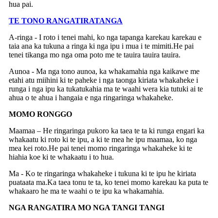
hua pai.
TE TONO RANGATIRATANGA
A-ringa - I roto i tenei mahi, ko nga tapanga karekau karekau e
taia ana ka tukuna a ringa ki nga ipu i mua i te mimiti.He pai
tenei tikanga mo nga oma poto me te tauira tauira tauira.
Aunoa - Ma nga tono aunoa, ka whakamahia nga kaikawe me
etahi atu miihini ki te paheke i nga taonga kiriata whakaheke i
runga i nga ipu ka tukatukahia ma te waahi wera kia tutuki ai te
ahua o te ahua i hangaia e nga ringaringa whakaheke.
MOMO RONGGO
Maamaa – He ringaringa pukoro ka taea te ta ki runga engari ka
whakaatu ki roto ki te ipu, a ki te mea he ipu maamaa, ko nga
mea kei roto.He pai tenei momo ringaringa whakaheke ki te
hiahia koe ki te whakaatu i to hua.
Ma - Ko te ringaringa whakaheke i tukuna ki te ipu he kiriata
puataata ma.Ka taea tonu te ta, ko tenei momo karekau ka puta te
whakaaro he ma te waahi o te ipu ka whakamahia.
NGA RANGATIRA MO NGA TANGI TANGI