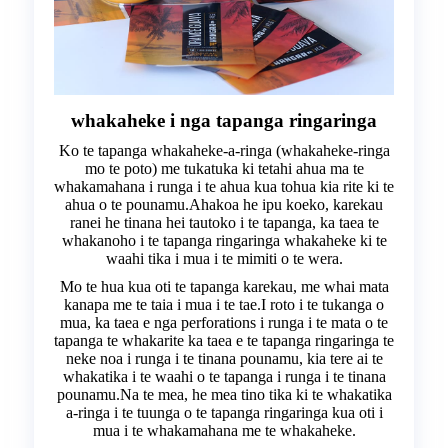
whakaheke i nga tapanga ringaringa
Ko te tapanga whakaheke-a-ringa (whakaheke-ringa
mo te poto) me tukatuka ki tetahi ahua ma te
whakamahana i runga i te ahua kua tohua kia rite ki te
ahua o te pounamu.Ahakoa he ipu koeko, karekau
ranei he tinana hei tautoko i te tapanga, ka taea te
whakanoho i te tapanga ringaringa whakaheke ki te
waahi tika i mua i te mimiti o te wera.
Mo te hua kua oti te tapanga karekau, me whai mata
kanapa me te taia i mua i te tae.I roto i te tukanga o
mua, ka taea e nga perforations i runga i te mata o te
tapanga te whakarite ka taea e te tapanga ringaringa te
neke noa i runga i te tinana pounamu, kia tere ai te
whakatika i te waahi o te tapanga i runga i te tinana
pounamu.Na te mea, he mea tino tika ki te whakatika
a-ringa i te tuunga o te tapanga ringaringa kua oti i
mua i te whakamahana me te whakaheke.