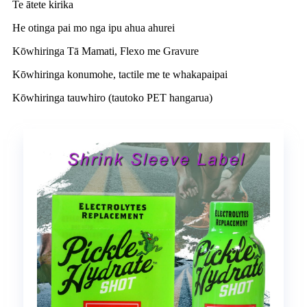
Te ātete kirika
He otinga pai mo nga ipu ahua ahurei
Kōwhiringa Tā Mamati, Flexo me Gravure
Kōwhiringa konumohe, tactile me te whakapaipai
Kōwhiringa tauwhiro (tautoko PET hangarua)