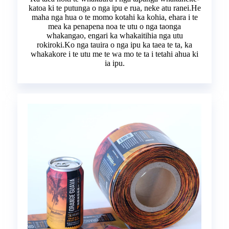
katoa ki te putunga o nga ipu e rua, neke atu ranei.He
maha nga hua o te momo kotahi ka kohia, ehara i te
mea ka penapena noa te utu o nga taonga
whakangao, engari ka whakaitihia nga utu
rokiroki.Ko nga tauira o nga ipu ka taea te ta, ka
whakakore i te utu me te wa mo te ta i tetahi ahua ki
ia ipu.