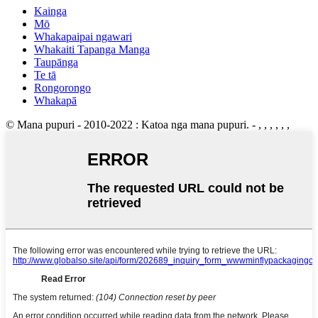
Kainga
Mō
Whakapaipai ngawari
Whakaiti Tapanga Manga
Taupānga
Te tā
Rongorongo
Whakapā
© Mana pupuri - 2010-2022 : Katoa nga mana pupuri.
- , , , , , ,