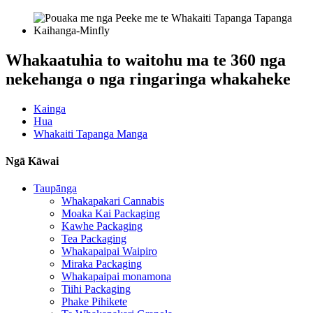
Whakaatuhia to waitohu ma te 360 ​​nga
nekehanga o nga ringaringa whakaheke
Kainga
Hua
Whakaiti Tapanga Manga
Ngā Kāwai
Taupānga
Whakapakari Cannabis
Moaka Kai Packaging
Kawhe Packaging
Tea Packaging
Whakapaipai Waipiro
Miraka Packaging
Whakapaipai monamona
Tiihi Packaging
Phake Pihikete