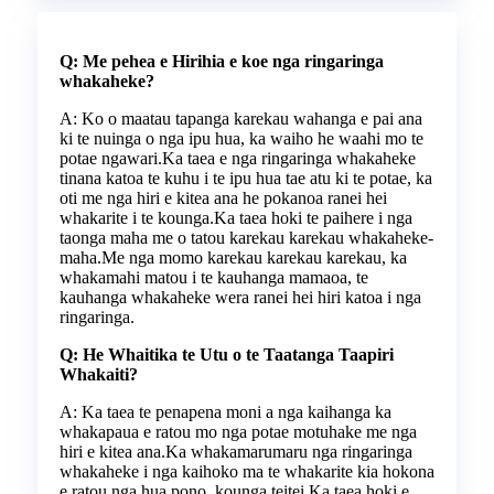
Q: Me pehea e Hirihia e koe nga ringaringa
whakaheke?
A: Ko o maatau tapanga karekau wahanga e pai ana
ki te nuinga o nga ipu hua, ka waiho he waahi mo te
potae ngawari.Ka taea e nga ringaringa whakaheke
tinana katoa te kuhu i te ipu hua tae atu ki te potae, ka
oti me nga hiri e kitea ana he pokanoa ranei hei
whakarite i te kounga.Ka taea hoki te paihere i nga
taonga maha me o tatou karekau karekau whakaheke-
maha.Me nga momo karekau karekau karekau, ka
whakamahi matou i te kauhanga mamaoa, te
kauhanga whakaheke wera ranei hei hiri katoa i nga
ringaringa.
Q: He Whaitika te Utu o te Taatanga Taapiri
Whakaiti?
A: Ka taea te penapena moni a nga kaihanga ka
whakapaua e ratou mo nga potae motuhake me nga
hiri e kitea ana.Ka whakamarumaru nga ringaringa
whakaheke i nga kaihoko ma te whakarite kia hokona
e ratou nga hua pono, kounga teitei.Ka taea hoki e