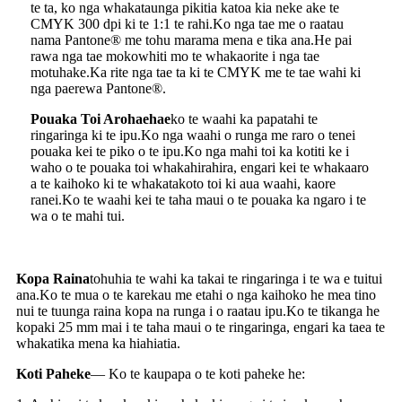
te ta, ko nga whakataunga pikitia katoa kia neke ake te
CMYK 300 dpi ki te 1:1 te rahi.Ko nga tae me o raatau
nama Pantone® me tohu marama mena e tika ana.He pai
rawa nga tae mokowhiti mo te whakaorite i nga tae
motuhake.Ka rite nga tae ta ki te CMYK me te tae wahi ki
nga paerewa Pantone®.
Pouaka Toi Arohaehae
ko te waahi ka papatahi te
ringaringa ki te ipu.Ko nga waahi o runga me raro o tenei
pouaka kei te piko o te ipu.Ko nga mahi toi ka kotiti ke i
waho o te pouaka toi whakahirahira, engari kei te whakaaro
a te kaihoko ki te whakatakoto toi ki aua waahi, kaore
ranei.Ko te waahi kei te taha maui o te pouaka ka ngaro i te
wa o te mahi tui.
Kopa Raina
tohuhia te wahi ka takai te ringaringa i te wa e tuitui
ana.Ko te mua o te karekau me etahi o nga kaihoko he mea tino
nui te tuunga raina kopa na runga i o raatau ipu.Ko te tikanga he
kopaki 25 mm mai i te taha maui o te ringaringa, engari ka taea te
whakatika mena ka hiahiatia.
Koti Paheke
— Ko te kaupapa o te koti paheke he: