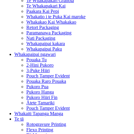
Te Whakapakari Granola
Te Whakapakari Kai
Paakara Kai Pepi
Whakatio i te Puka Kai maroke
Whakakao Kai Whakakao
Retort Packaging
Paramanawa Packaging
Nati Packaging
Whakapaipai kakara
Whakapaipai Paku
Whakapaipai ngawari
Pouaka Tu
2-Hini Pukoro
3-Puke Hiiri
Pouch Tamper Evident
Pouaka Raro Pouaka
Pukoro Pua
Pukoro Hanga
Pukoro Hiiri Fin
Ātete Tamariki
Pouch Tamper Evident
Whakaiti Tapanga Manga
Te tā
Rotogravure Printing
Flexo Printing