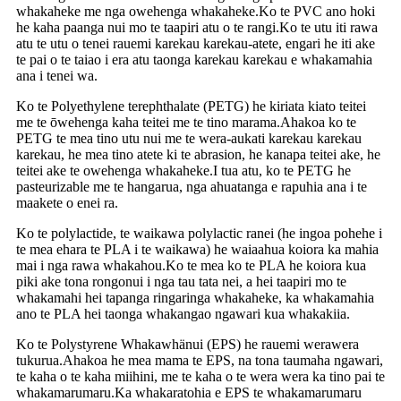
whakaheke me nga owehenga whakaheke.Ko te PVC ano hoki
he kaha paanga nui mo te taapiri atu o te rangi.Ko te utu iti rawa
atu te utu o tenei rauemi karekau karekau-atete, engari he iti ake
te pai o te taiao i era atu taonga karekau karekau e whakamahia
ana i tenei wa.
Ko te Polyethylene terephthalate (PETG) he kiriata kiato teitei
me te ōwehenga kaha teitei me te tino marama.Ahakoa ko te
PETG te mea tino utu nui me te wera-aukati karekau karekau
karekau, he mea tino atete ki te abrasion, he kanapa teitei ake, he
teitei ake te owehenga whakaheke.I tua atu, ko te PETG he
pasteurizable me te hangarua, nga ahuatanga e rapuhia ana i te
maakete o enei ra.
Ko te polylactide, te waikawa polylactic ranei (he ingoa pohehe i
te mea ehara te PLA i te waikawa) he waiaahua koiora ka mahia
mai i nga rawa whakahou.Ko te mea ko te PLA he koiora kua
piki ake tona rongonui i nga tau tata nei, a hei taapiri mo te
whakamahi hei tapanga ringaringa whakaheke, ka whakamahia
ano te PLA hei taonga whakangao ngawari kua whakakiia.
Ko te Polystyrene Whakawhänui (EPS) he rauemi werawera
tukurua.Ahakoa he mea mama te EPS, na tona taumaha ngawari,
te kaha o te kaha miihini, me te kaha o te wera wera ka tino pai te
whakamarumaru.Ka whakaratohia e EPS te whakamarumaru